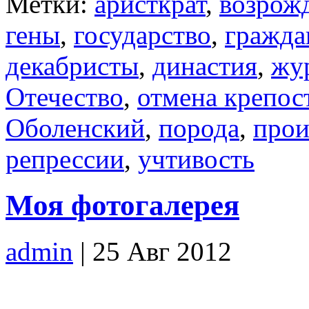
Метки:
аристкрат
,
возрож
гены
,
государство
,
гражда
декабристы
,
династия
,
жу
Отечество
,
отмена крепос
Оболенский
,
порода
,
прои
репрессии
,
учтивость
Моя фотогалерея
admin
| 25 Авг 2012