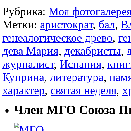
Рубрика:
Моя фотогалере
Метки:
аристократ
,
бал
,
В
генеалогическое древо
,
ге
дева Мария
,
декабристы
,
журналист
,
Испания
,
книг
Куприна
,
литература
,
пам
характер
,
святая неделя
,
х
Член МГО Союза Пи