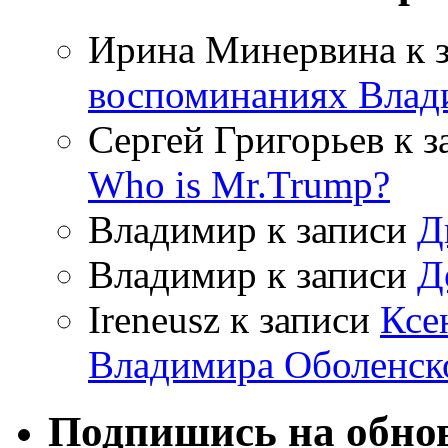
Ирина Минервина
к 
воспоминаниях Влад
Сергей Григорьев
к з
Who is Mr.Trump?
Владимир
к записи
Д
Владимир
к записи
Д
Ireneusz
к записи
Ксе
Владимира Оболенск
Подпишись на обнов