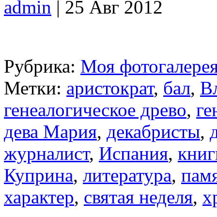
admin
| 25 Авг 2012
Рубрика:
Моя фотогалере
Метки:
аристократ
,
бал
,
В
генеалогическое древо
,
ге
дева Мария
,
декабристы
,
журналист
,
Испания
,
книг
Куприна
,
литература
,
пам
характер
,
святая неделя
,
х