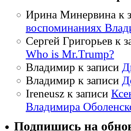
Ирина Минервина
к 
воспоминаниях Влад
Сергей Григорьев
к з
Who is Mr.Trump?
Владимир
к записи
Д
Владимир
к записи
Д
Ireneusz
к записи
Ксе
Владимира Оболенск
Подпишись на обнов