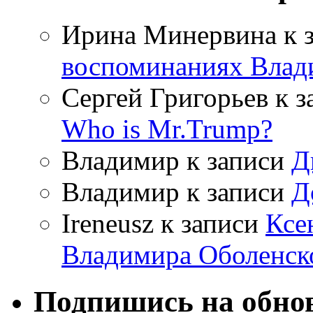
Ирина Минервина
к 
воспоминаниях Влад
Сергей Григорьев
к з
Who is Mr.Trump?
Владимир
к записи
Д
Владимир
к записи
Д
Ireneusz
к записи
Ксе
Владимира Оболенск
Подпишись на обнов