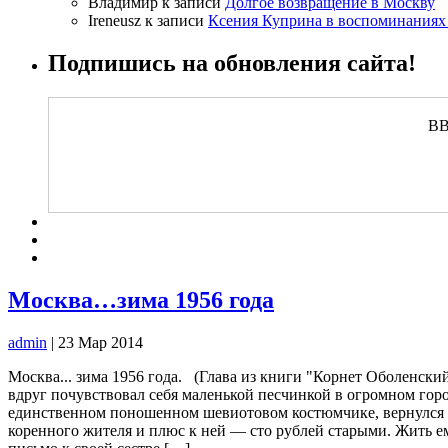
Владимир
к записи
Долгое возвращение в Москву
Ireneusz
к записи
Ксения Куприна в воспоминаниях
Подпишись на обновления сайта!
ВВ
Москва…зима 1956 года
admin
| 23 Мар 2014
Москва... зима 1956 года. (Глава из книги "Корнет Оболенски
вдруг почувствовал себя маленькой песчинкой в огромном горо
единственном поношенном шевиотовом костюмчике, вернулся он
коренного жителя и плюс к ней — сто рублей старыми. Жить ему