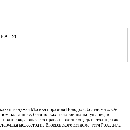
ПОЧТУ!:
и какая-то чужая Москва поразила Володю Оболенского. Он
енном пальтишке, ботиночках и старой шапке-ушанке, в
а, подтверждающая его право на жилплощадь в столице как
тарушка медсестра из Егорьевского детдома, тетя Роза, дала