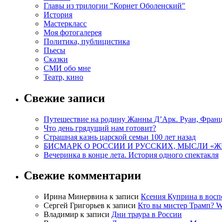
Главы из трилогии "Корнет Оболенский"
История
Мастеркласс
Моя фотогалерея
Политика, публицистика
Пьесы
Сказки
СМИ обо мне
Театр, кино
Свежие записи
Путешествие на родину Жанны Д’Арк. Руан, Фран
Что день грядущий нам готовит?
Страшная казнь царской семьи 100 лет назад
БИСМАРК О РОССИИ И РУССКИХ, МЫСЛИ «
Вечеринка в конце лета. История одного спектакля
Свежие комментарии
Ирина Минервина
к записи
Ксения Куприна в вос
Сергей Григорьев
к записи
Кто вы мистер Трамп? W
Владимир
к записи
Дни траура в России