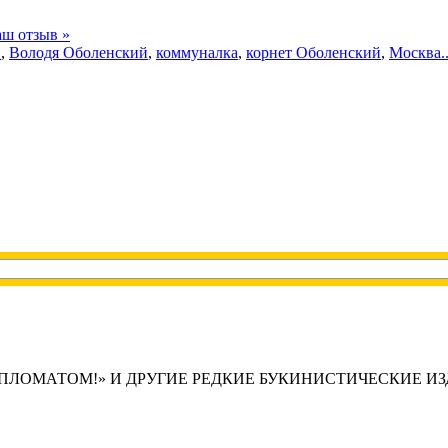
ш отзыв »
й
,
Володя Оболенский
,
коммуналка
,
корнет Оболенский
,
Москва..
ИПЛОМАТОМ!» И ДРУГИЕ РЕДКИЕ БУКИНИСТИЧЕСКИЕ И