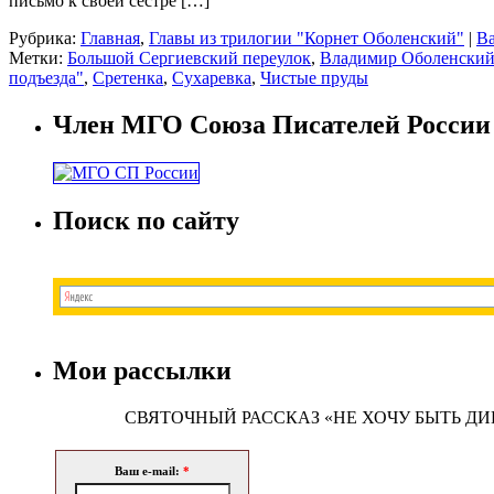
письмо к своей сестре […]
Рубрика:
Главная
,
Главы из трилогии "Корнет Оболенский"
|
Ва
Метки:
Большой Сергиевский переулок
,
Владимир Оболенски
подъезда"
,
Сретенка
,
Сухаревка
,
Чистые пруды
Член МГО Союза Писателей России
Поиск по сайту
Мои рассылки
СВЯТОЧНЫЙ РАССКАЗ «НЕ ХОЧУ БЫТЬ Д
Ваш e-mail:
*