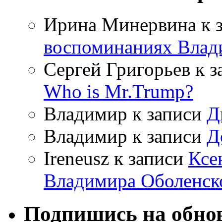
Ирина Минервина
к 
воспоминаниях Влад
Сергей Григорьев
к з
Who is Mr.Trump?
Владимир
к записи
Д
Владимир
к записи
Д
Ireneusz
к записи
Ксе
Владимира Оболенск
Подпишись на обнов